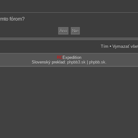
týmto fórom?
Tím
•
Vymazať všet
RC
Expedition
Slovenský preklad:
phpbb3.sk
|
phpbb.sk
.