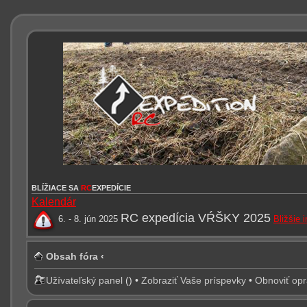
BLÍŽIACE SA
RC
EXPEDÍCIE
Kalendár
RC expedícia VŔŠKY 2025
6. - 8. jún 2025
Bližšie 
Obsah fóra
‹
Užívateľský panel
(
) •
Zobraziť Vaše príspevky
•
Obnoviť op