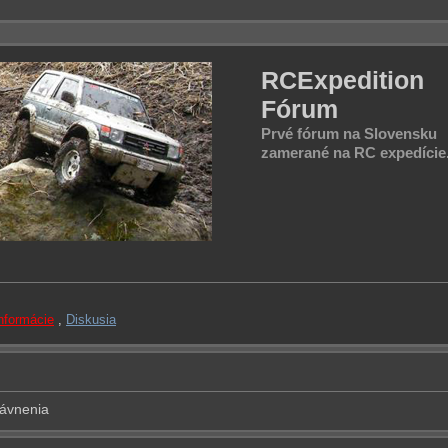
RCExpedition
Fórum
Prvé fórum na Slovensku
zamerané na RC expedície
informácie
,
Diskusia
rávnenia