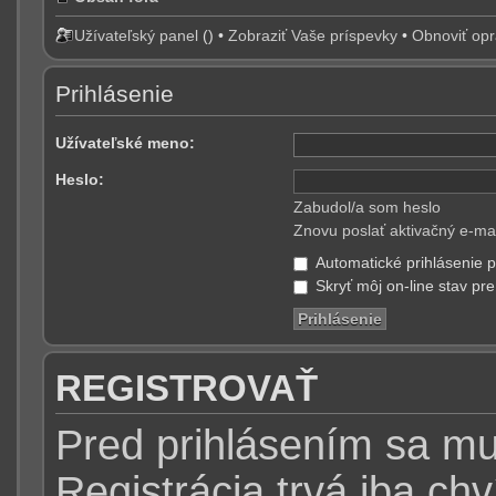
Užívateľský panel
(
) •
Zobraziť Vaše príspevky
•
Obnoviť op
Prihlásenie
Užívateľské meno:
Heslo:
Zabudol/a som heslo
Znovu poslať aktivačný e-mai
Automatické prihlásenie p
Skryť môj on-line stav pre
REGISTROVAŤ
Pred prihlásením sa mus
Registrácia trvá iba ch