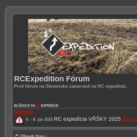
RCExpedition Fórum
Prvé fórum na Slovensku zamerané na RC expedície.
BLÍŽIACE SA
RC
EXPEDÍCIE
Kalendár
RC expedícia VŔŠKY 2025
6. - 8. jún 2025
Bližšie 
Obsah fóra
‹