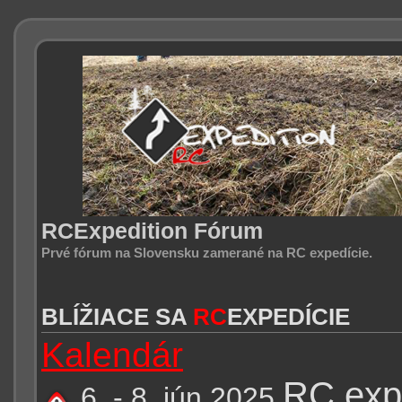
RCExpedition Fórum
Prvé fórum na Slovensku zamerané na RC expedície.
BLÍŽIACE SA
RC
EXPEDÍCIE
Kalendár
RC exp
6. - 8. jún 2025