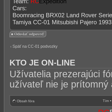
Team:
RC
Expedition
Cars:
Boomracing BRX02 Land Rover Series
Tamiya CC-01 Mitsubishi Pajero 1993
Odoslať odpoveď
Späť na CC-01 podvozky
KTO JE ON-LINE
Užívatelia prezerajúci f
užívateľ nie je prítomný
Tím
Obsah fóra