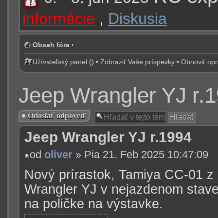
informácie
,
Diskusia
Obsah fóra
‹
Užívateľský panel
(
) •
Zobraziť Vaše príspevky
•
Obnoviť op
Jeep Wrangler YJ r.
Odoslať odpoveď
Jeep Wrangler YJ r.1994
od
oliver
» Pia 21. Feb 2025 10:47:09
Nový prírastok, Tamiya CC-01 z
Wrangler YJ v nejazdenom stave, 
na poličke na výstavke.