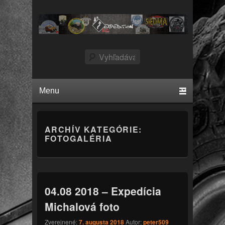
RCExpedition
Vyhľadávanie
Primárne menu
Preskočiť k primárnemu obsahu.
Preskočiť k sekundárnemu obsahu.
ARCHÍV KATEGÓRIE:
FOTOGALÉRIA
04.08 2018 – Expedícia
Michalová foto
Zverejnené:
7. augusta 2018
Autor:
peter509