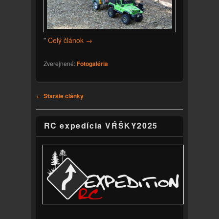
”
Celý článok
→
Zverejnené:
Fotogaléria
Navigácia v príspevku
←
Staršie články
RC expedícia VŔŠKY2025